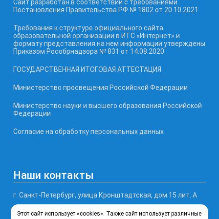
Сайт разработан в соответствии с требованиями
Постановления Правительства РФ № 1802 от 20.10.2021
Требования к структуре официального сайта
образовательной организации в ИТС «Интернет» и
формату представления на нем информации утверждены
Приказом Рособрнадзора № 831 от 14.08.2020
ГОСУДАРСТВЕННАЯ ИТОГОВАЯ АТТЕСТАЦИЯ
Министерство просвещения Российской Федерации
Министерство науки и высшего образования Российской
Федерации
Согласие на обработку персональных данных
Наши контакты
г. Санкт-Петербург, улица Кронштадтская, дом 15 лит. А
Этот сайт использует «cookies». Также сайт использует различные
Телефон, факс: (812) 246-77-99