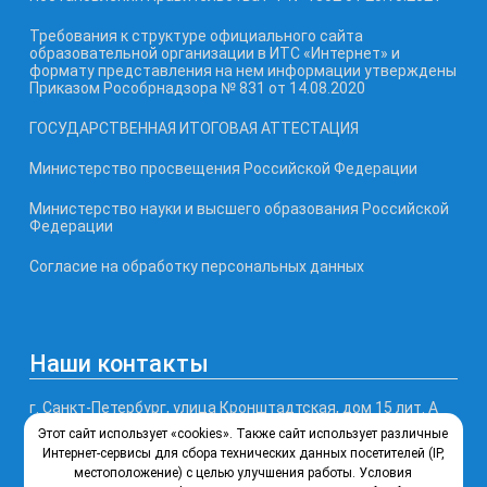
Требования к структуре официального сайта
образовательной организации в ИТС «Интернет» и
формату представления на нем информации утверждены
Приказом Рособрнадзора № 831 от 14.08.2020
ГОСУДАРСТВЕННАЯ ИТОГОВАЯ АТТЕСТАЦИЯ
Министерство просвещения Российской Федерации
Министерство науки и высшего образования Российской
Федерации
Согласие на обработку персональных данных
Наши контакты
г. Санкт-Петербург, улица Кронштадтская, дом 15 лит. А
Этот сайт использует «cookies». Также сайт использует различные
Телефон, факс: (812) 246-77-99
Интернет-сервисы для сбора технических данных посетителей (IP,
местоположение) с целью улучшения работы. Условия