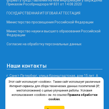
формату представления на нем информации утверждены
Приказом Рособрнадзора № 831 от 14.08.2020
ГОСУДАРСТВЕННАЯ ИТОГОВАЯ АТТЕСТАЦИЯ
Министерство просвещения Российской Федерации
Министерство науки и высшего образования Российской
Федерации
Согласие на обработку персональных данных
Наши контакты
г. Санкт-Петербург, улица Кронштадтская, дом 15 лит. А
Этот сайт использует «cookies». Также сайт использует различные
Телефон, факс: (812) 246-77-99
Интернет-сервисы для сбора технических данных посетителей (IP,
местоположение) с целью улучшения работы. Условия
использования «cookies» см. по ссылке
Правила обработки
Почта: ksipt@obr.gov.spb.ru
cookies
.