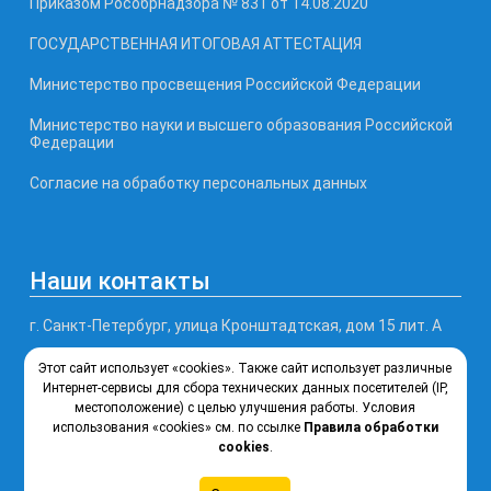
Приказом Рособрнадзора № 831 от 14.08.2020
ГОСУДАРСТВЕННАЯ ИТОГОВАЯ АТТЕСТАЦИЯ
Министерство просвещения Российской Федерации
Министерство науки и высшего образования Российской
Федерации
Согласие на обработку персональных данных
Наши контакты
г. Санкт-Петербург, улица Кронштадтская, дом 15 лит. А
Этот сайт использует «cookies». Также сайт использует различные
Телефон, факс: (812) 246-77-99
Интернет-сервисы для сбора технических данных посетителей (IP,
местоположение) с целью улучшения работы. Условия
Почта: ksipt@obr.gov.spb.ru
использования «cookies» см. по ссылке
Правила обработки
cookies
.