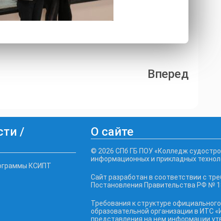
Вперед
ти /
О сайте
© 2026 СПб ГБ ПОУ «Колледж судостро
информационных и прикладных технол
ограммы КСИПТ
Сайт разработан в соответствии с тр
Постановления Правительства РФ № 18
Требования к структуре официального
образовательной организации в ИТС «
представления на нем информации у