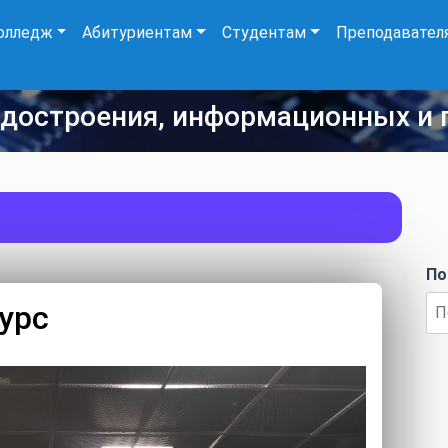
олледж
Абитуриентам
Студентам
Преподавател
удостроения, информационных и 
По
урс