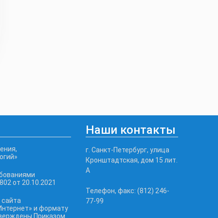
Наши контакты
ения,
г. Санкт-Петербург, улица
огий»
Кронштадтская, дом 15 лит.
А
ебованиями
02 от 20.10.2021
Телефон, факс: (812) 246-
 сайта
77-99
Интернет» и формату
тверждены Приказом