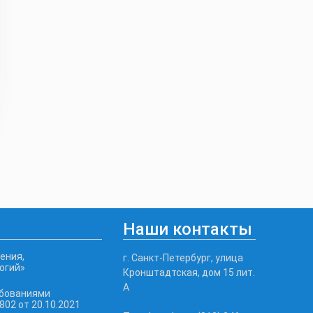
Наши контакты
ения,
г. Санкт-Петербург, улица
огий»
Кронштадтская, дом 15 лит.
А
ебованиями
02 от 20.10.2021