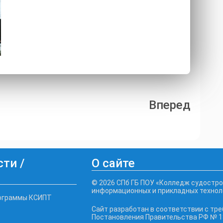
Вперед
ти /
О сайте
© 2026 СПб ГБ ПОУ «Колледж судостро
информационных и прикладных технол
ограммы КСИПТ
Сайт разработан в соответствии с тр
Постановления Правительства РФ № 18