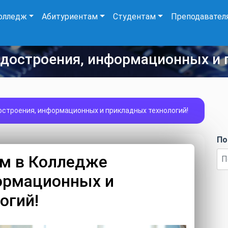
олледж
Абитуриентам
Студентам
Преподавател
удостроения, информационных и 
остроения, информационных и прикладных технологий!
По
ом в Колледже
ормационных и
огий!