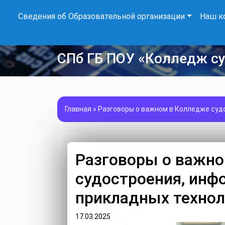
Сведения об Образовательной организации
Наш к
СПб ГБ ПОУ «Колледж с
Главная
»
Разговоры о важном в Колледже суд
Разговоры о важн
судостроения, инф
прикладных технол
17.03.2025