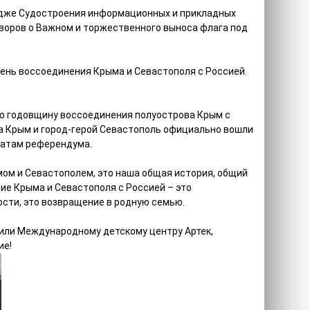
едже Судостроения информационных и прикладных
оворов о Важном и торжественного выноса флага под
ень воссоединения Крыма и Севастополя с Россией.
ю годовщину воссоединения полуострова Крым с
ика Крым и город-герой Севастополь официально вошли
татам референдума.
мом и Севастополем, это наша общая история, общий
ние Крыма и Севастополя с Россией – это
сти, это возвращение в родную семью.
или Международному детскому центру Артек,
ие!