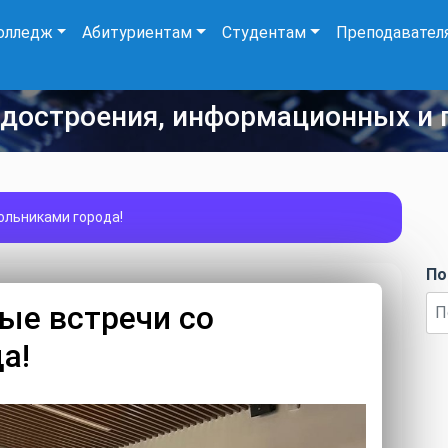
олледж
Абитуриентам
Студентам
Преподавател
удостроения, информационных и 
ольниками города!
По
ые встречи со
а!