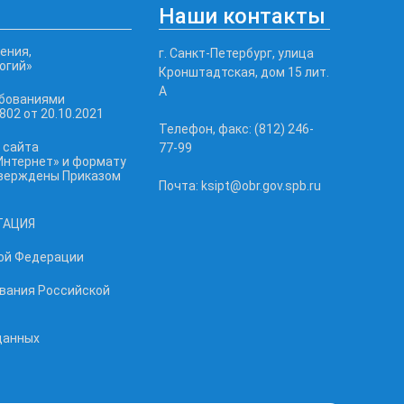
Наши контакты
ения,
г. Санкт-Петербург, улица
огий»
Кронштадтская, дом 15 лит.
А
ебованиями
02 от 20.10.2021
Телефон, факс: (812) 246-
 сайта
77-99
Интернет» и формату
тверждены Приказом
Почта: ksipt@obr.gov.spb.ru
ТАЦИЯ
ой Федерации
ования Российской
данных