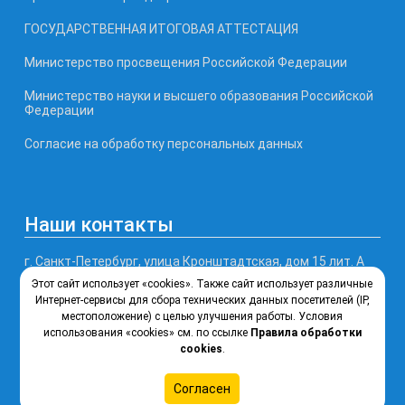
ГОСУДАРСТВЕННАЯ ИТОГОВАЯ АТТЕСТАЦИЯ
Министерство просвещения Российской Федерации
Министерство науки и высшего образования Российской
Федерации
Согласие на обработку персональных данных
Наши контакты
г. Санкт-Петербург, улица Кронштадтская, дом 15 лит. А
Этот сайт использует «cookies». Также сайт использует различные
Телефон, факс: (812) 246-77-99
Интернет-сервисы для сбора технических данных посетителей (IP,
местоположение) с целью улучшения работы. Условия
использования «cookies» см. по ссылке
Правила обработки
Почта: ksipt@obr.gov.spb.ru
cookies
.
Согласен