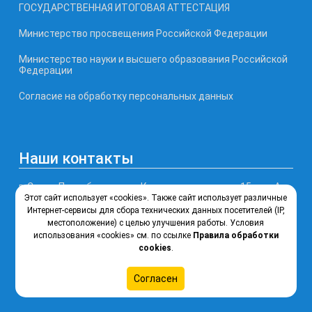
ГОСУДАРСТВЕННАЯ ИТОГОВАЯ АТТЕСТАЦИЯ
Министерство просвещения Российской Федерации
Министерство науки и высшего образования Российской
Федерации
Согласие на обработку персональных данных
Наши контакты
г. Санкт-Петербург, улица Кронштадтская, дом 15 лит. А
Этот сайт использует «cookies». Также сайт использует различные
Интернет-сервисы для сбора технических данных посетителей (IP,
Телефон, факс: (812) 246-77-99
местоположение) с целью улучшения работы. Условия
использования «cookies» см. по ссылке
Правила обработки
Почта: ksipt@obr.gov.spb.ru
cookies
.
Согласен