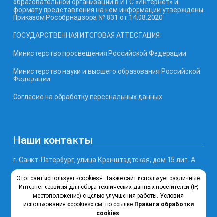
образовательной организации в ИТС «Интернет» и
формату представления на нем информации утверждены
Приказом Рособрнадзора № 831 от 14.08.2020
ГОСУДАРСТВЕННАЯ ИТОГОВАЯ АТТЕСТАЦИЯ
Министерство просвещения Российской Федерации
Министерство науки и высшего образования Российской
Федерации
Согласие на обработку персональных данных
Наши контакты
г. Санкт-Петербург, улица Кронштадтская, дом 15 лит. А
Этот сайт использует «cookies». Также сайт использует различные
Телефон, факс: (812) 246-77-99
Интернет-сервисы для сбора технических данных посетителей (IP,
местоположение) с целью улучшения работы. Условия
Почта: ksipt@obr.gov.spb.ru
использования «cookies» см. по ссылке
Правила обработки
cookies
.