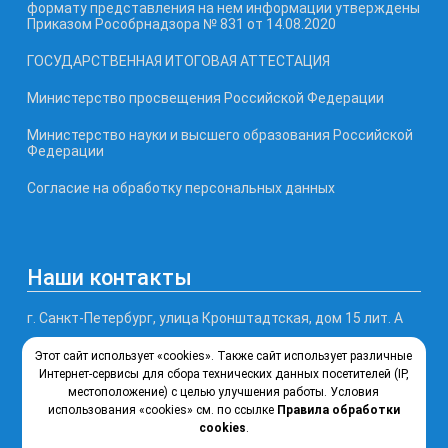
формату представления на нем информации утверждены
Приказом Рособрнадзора № 831 от 14.08.2020
ГОСУДАРСТВЕННАЯ ИТОГОВАЯ АТТЕСТАЦИЯ
Министерство просвещения Российской Федерации
Министерство науки и высшего образования Российской
Федерации
Согласие на обработку персональных данных
Наши контакты
г. Санкт-Петербург, улица Кронштадтская, дом 15 лит. А
Этот сайт использует «cookies». Также сайт использует различные
Телефон, факс: (812) 246-77-99
Интернет-сервисы для сбора технических данных посетителей (IP,
местоположение) с целью улучшения работы. Условия
Почта: ksipt@obr.gov.spb.ru
использования «cookies» см. по ссылке
Правила обработки
cookies
.