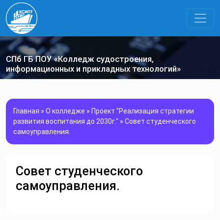
СПб ГБ ПОУ «Колледж судостроения,
информационных и прикладных технологий»
Главная
»
О колледже
»
Проект "Реализация стратегии
развития воспитания до 2030г."
»
Совет студенческого
самоуправления.
Совет студенческого
самоуправления.