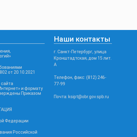
Наши контакты
ения,
г. Санкт-Петербург, улица
огий»
Кронштадтская, дом 15 лит.
А
ебованиями
02 от 20.10.2021
Телефон, факс: (812) 246-
 сайта
77-99
Интернет» и формату
тверждены Приказом
Почта: ksipt@obr.gov.spb.ru
ТАЦИЯ
ой Федерации
ования Российской