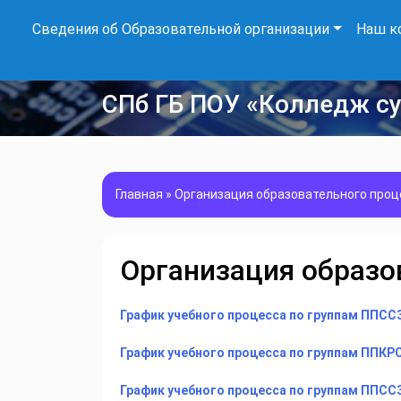
Сведения об Образовательной организации
Наш к
СПб ГБ ПОУ «Колледж с
Главная
»
Организация образовательного проц
Организация образо
График учебного процесса по группам ППССЗ
График учебного процесса по группам ППКРС
График учебного процесса по группам ППССЗ