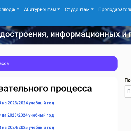
олледж
Абитуриентам
Студентам
Преподавател
удостроения, информационных и 
есса
По
вательного процесса
 на 2023/2024 учебный год
 на 2023/2024 учебный год
 на 2024/2025 учебный год