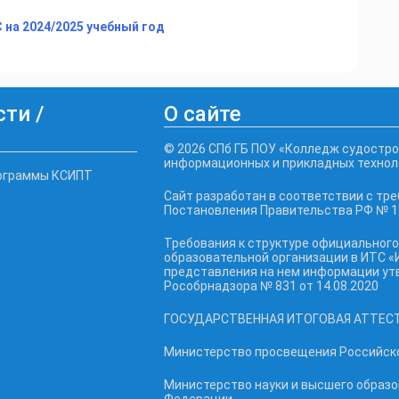
 на 2024/2025 учебный год
ти /
О сайте
© 2026 СПб ГБ ПОУ «Колледж судостро
информационных и прикладных технол
ограммы КСИПТ
Сайт разработан в соответствии с тр
Постановления Правительства РФ № 18
Требования к структуре официального
образовательной организации в ИТС «
представления на нем информации у
Рособрнадзора № 831 от 14.08.2020
ГОСУДАРСТВЕННАЯ ИТОГОВАЯ АТТЕС
Министерство просвещения Российск
Министерство науки и высшего образ
Федерации