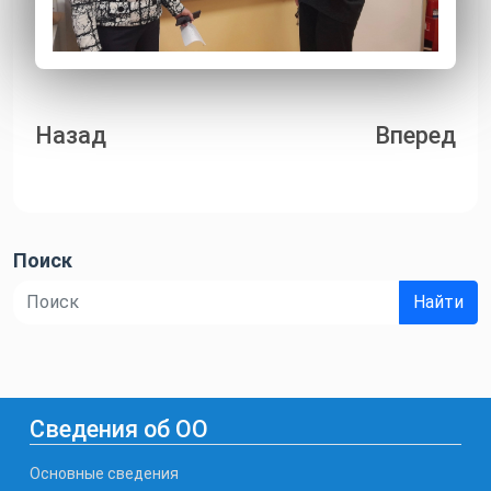
Навигация
Назад
Вперед
по
записям
Поиск
Найти
Сведения об ОО
Основные сведения