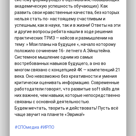
академическую успешность обучающих). Как
развить свои нравственные качества, без которых
нельзя стать по- настоящему счастливым и
успешным, как в науке, так и в жизни! Ответы на эти
и другие вопросы ребята нашли в ходе решения
практических ТРИЗ — кейсов и размышлении на
тему: » Мои планы на будущее «, начало которому
положило сочинение 16- летнего А.Эйнштейна.
Системное мышление одним из самых
востребованных навыков будущего, а оно во
многом связано с концепцией 4К — компетенций 21
века. Оно невозможно без креативности и умения
критически оценивать информацию. Современные
работодатели говорят, что развитые soft skills для
них важнее, чем навыки, которые непосредственно
связаны с основной деятельностью.
Будем мечтать, творить и действовать! Пусть всё
чаще звучит на планете «Эврика!»
#СПОмедиа
#ИРПО