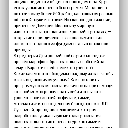
энциклопедиста и общественного деятеля. Круг
его научных интересов был огромен. Менделеев
оставил миру более 500 работ, касающихся разных
областей науки и техники. Но главное достижение,
принесшее Дмитрию Ивановичу мировую
известность и прославившее российскую науку, —
открытие периодического закона химических
элементов, одного из фундаментальных законов
природы.
В предверии Дня российской науки в колледже
прошёл марафон образовательных событий на
тему: » Взрасти в себе великого учёного!»
Какие качества необходимы каждому из нас, чтобы
стать выдающимся учёным? Как составить
программу по саморазвития личности, при помощи
которой можно реализовать себя и повышать
уровень своих знаний по физике, химии,
математике и т.п. (отдельная благодарность Л.П.
Луговиной, преподавателю химии, которая
разработала уникальную методику развития
познавательного интереса на уроках химии и
систему формирующего оценивания, повышающих