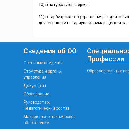
10) в натуральной форме;
11) от арбитражного управления, от деятель
деятельности нотариуса, занимающегося част
Сведения об ОО
Специальнос
Профессии
Основные сведения
Образовательные пр
Структура и органы
управления
Документы
Образование
Руководство.
Педагогический состав
Материально-техническое
обеспечение