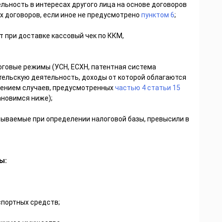
льность в интересах другого лица на основе договоров
их договоров, если иное не предусмотрено
пунктом 6
;
т при доставке кассовый чек по ККМ,
оговые режимы (УСН, ЕСХН, патентная система
ельскую деятельность, доходы от которой облагаются
ючением случаев, предусмотренных
частью 4 статьи 15
ановимся ниже);
итываемые при определении налоговой базы, превысили в
ы:
спортных средств;