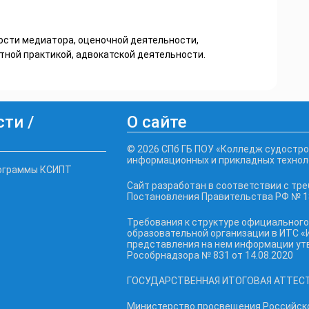
ности медиатора, оценочной деятельности,
ной практикой, адвокатской деятельности.
ти /
О сайте
© 2026 СПб ГБ ПОУ «Колледж судостро
информационных и прикладных технол
ограммы КСИПТ
Сайт разработан в соответствии с тр
Постановления Правительства РФ № 18
Требования к структуре официального
образовательной организации в ИТС «
представления на нем информации у
Рособрнадзора № 831 от 14.08.2020
ГОСУДАРСТВЕННАЯ ИТОГОВАЯ АТТЕС
Министерство просвещения Российск