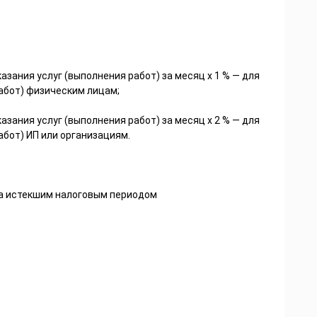
зания услуг (выполнения работ) за месяц х 1 % — для
работ) физическим лицам;
зания услуг (выполнения работ) за месяц х 2 % — для
абот) ИП или организациям.
за истекшим налоговым периодом