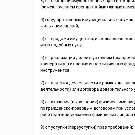
3) от передачи имущественных прав на недв
(за исключением аренды (найма) жилых поме
4) государственных и муниципальных служащи
жилых помещений;
5) от продажи имущества, использовавшегося
иных подобных нужд;
6) от реализации долей в уставном (складочн
кооперативов и паевых инвестиционных фонд
инструментов;
7) от ведения деятельности в рамках догово
деятельности) или договора доверительного
8) от оказания (выполнения) физическими лиц
по гражданско-правовым договорам при услов
работодатели указанных физических лиц или 
9) от уступки (переуступки) прав требований;