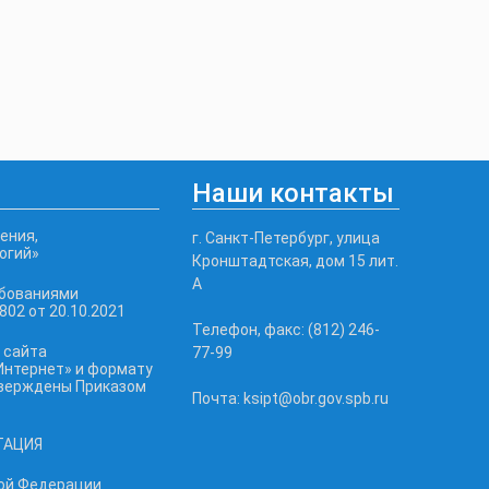
Наши контакты
ения,
г. Санкт-Петербург, улица
огий»
Кронштадтская, дом 15 лит.
А
ебованиями
02 от 20.10.2021
Телефон, факс: (812) 246-
 сайта
77-99
Интернет» и формату
тверждены Приказом
Почта: ksipt@obr.gov.spb.ru
ТАЦИЯ
ой Федерации