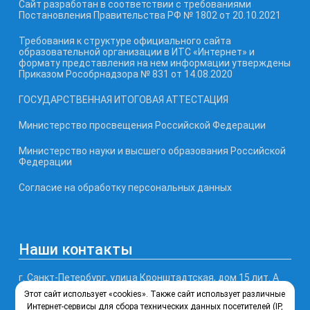
Сайт разработан в соответствии с требованиями
Постановления Правительства РФ № 1802 от 20.10.2021
Требования к структуре официального сайта
образовательной организации в ИТС «Интернет» и
формату представления на нем информации утверждены
Приказом Рособрнадзора № 831 от 14.08.2020
ГОСУДАРСТВЕННАЯ ИТОГОВАЯ АТТЕСТАЦИЯ
Министерство просвещения Российской Федерации
Министерство науки и высшего образования Российской
Федерации
Согласие на обработку персональных данных
Наши контакты
г. Санкт-Петербург, улица Кронштадтская, дом 15 лит. А
Этот сайт использует «cookies». Также сайт использует различные
Телефон, факс: (812) 246-77-99
Интернет-сервисы для сбора технических данных посетителей (IP,