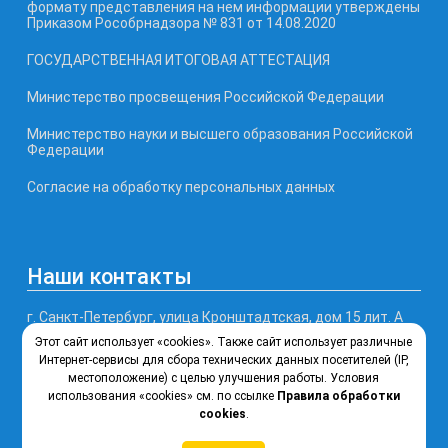
формату представления на нем информации утверждены
Приказом Рособрнадзора № 831 от 14.08.2020
ГОСУДАРСТВЕННАЯ ИТОГОВАЯ АТТЕСТАЦИЯ
Министерство просвещения Российской Федерации
Министерство науки и высшего образования Российской
Федерации
Согласие на обработку персональных данных
Наши контакты
г. Санкт-Петербург, улица Кронштадтская, дом 15 лит. А
Этот сайт использует «cookies». Также сайт использует различные
Телефон, факс: (812) 246-77-99
Интернет-сервисы для сбора технических данных посетителей (IP,
местоположение) с целью улучшения работы. Условия
использования «cookies» см. по ссылке
Правила обработки
Почта: ksipt@obr.gov.spb.ru
cookies
.