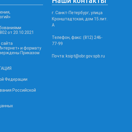
Наши контакты
ения,
г. Санкт-Петербург, улица
огий»
Кронштадтская, дом 15 лит.
А
ебованиями
02 от 20.10.2021
Телефон, факс: (812) 246-
 сайта
77-99
Интернет» и формату
тверждены Приказом
Почта: ksipt@obr.gov.spb.ru
ТАЦИЯ
ой Федерации
ования Российской
данных