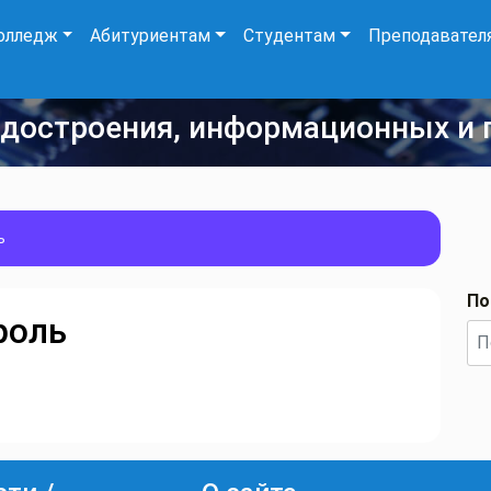
олледж
Абитуриентам
Студентам
Преподавател
удостроения, информационных и 
ь
По
роль