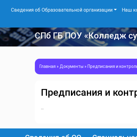
Сведения об Образовательной организации
Наш к
СПб ГБ ПОУ «Колледж с
Главная
»
Документы
»
Предписания и контрол
Предписания и конт
…