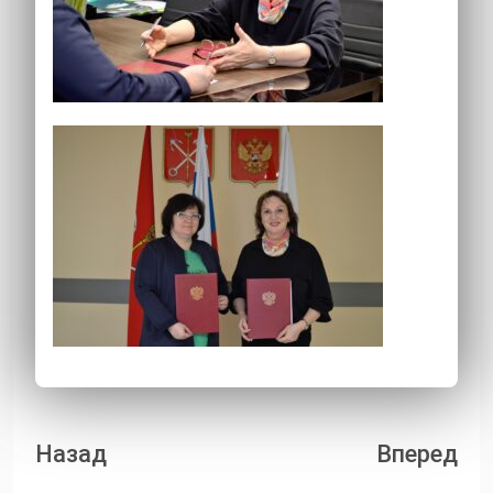
Навигация
Назад
Вперед
по