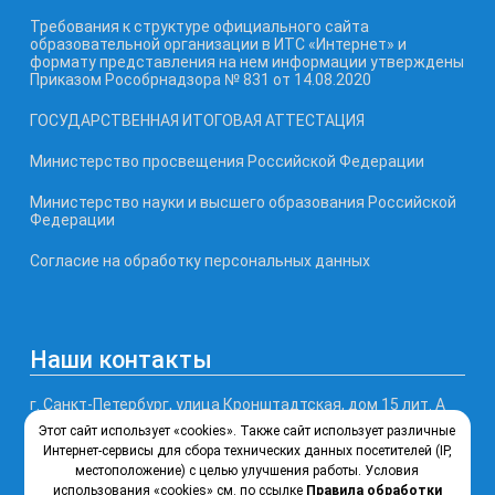
Требования к структуре официального сайта
образовательной организации в ИТС «Интернет» и
формату представления на нем информации утверждены
Приказом Рособрнадзора № 831 от 14.08.2020
ГОСУДАРСТВЕННАЯ ИТОГОВАЯ АТТЕСТАЦИЯ
Министерство просвещения Российской Федерации
Министерство науки и высшего образования Российской
Федерации
Согласие на обработку персональных данных
Наши контакты
г. Санкт-Петербург, улица Кронштадтская, дом 15 лит. А
Этот сайт использует «cookies». Также сайт использует различные
Телефон, факс: (812) 246-77-99
Интернет-сервисы для сбора технических данных посетителей (IP,
местоположение) с целью улучшения работы. Условия
использования «cookies» см. по ссылке
Правила обработки