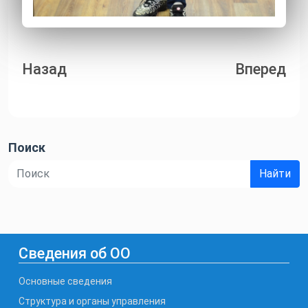
Навигация
Назад
Вперед
по
записям
Поиск
Найти
Сведения об ОО
Основные сведения
Структура и органы управления